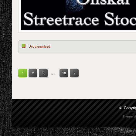
Uncategorized
1
2
3
…
18
>
© Copyri
Theme d